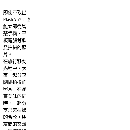
即使不取出
FlashAir?，也
能立即從智
慧手機、平
板電腦等欣
賞拍攝的照
片。
在旅行移動
過程中，大
家一起分享
剛剛拍攝的
照片，在品
嘗美味的同
時，一起分
享當天拍攝
的合影，朋
友間的交流