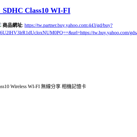
DHC Class10 WI-FI
商品網址
:
https://tw.partner.buy.yahoo.com:443/gd/buy?
3lrR1dUcloxNUM0PQ==&url=https://tw.buy.yahoo.com/gds
ass10 Wireless WI-FI 無線分享 相機記憶卡