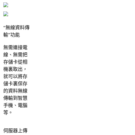
“無線資料傳
輸”功能
無需連接電
線、無需把
存儲卡從相
機裏取出，
就可以將存
儲卡裏保存
的資料無線
傳輸到智慧
手機、電腦
等。
伺服器上傳