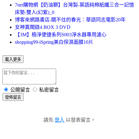
7net購物網【奶油獅】台灣製-葉語純棉紙纖三合一記憶
床墊-雙人(幻紫)_0
博客來網路書店-關不住的春光：華語同志電影20年
女神異聞錄4 BOX 3 DVD
【3M】極淨便捷系列S003淨水器專用濾心
shopping99-iSpring美白保濕面膜10片
載入更多
公開留言
私密留言
發佈留言
請先
登入
以發表留言。