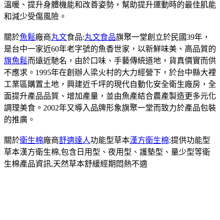
溫暖、提升身體機能和改善姿勢，幫助提升運動時的最佳肌能
和減少受傷風險。
關於
魚鬆
廠商
丸文
食品:
丸文食品
旗聚一堂創立於民國39年，
是台中一家近60年老字號的魚香世家，以新鮮味美、高品質的
旗魚鬆
而遠近馳名，由於口味、手藝傳統道地，貨真價實而供
不應求。1995年在創辦人梁火村的大力經營下，於台中縣大裡
工業區購置土地，興建近千坪的現代自動化安全衛生廠房，全
面提升產品品質、增加產量，並由魚產結合農產製造更多元化
調理美食。2002年又導入品牌形象旗聚一堂而致力於產品包裝
的推廣。
關於
衛生棉
廠商
舒適達人
功能型草本
漢方衛生棉
:提供功能型
草本漢方衛生棉,包含日用型、夜用型、護墊型、量少型等衛
生棉產品資訊,天然草本舒緩經期悶熱不適