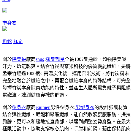
塑身衣
魚鬆
丸文
關於
除臭襪
廠商
snug
:
腳臭剋星
全襪100?臭通紗，超強除臭吸
汗力、透氣乾爽。結合竹炭與奈米科技的優質機能纖維，是將
孟宗竹經過1000度C高溫炭化後，運用奈米技術，將竹炭粉末
完全地融合於纖維之中，再配合纖維本身的特殊結構，可完全
發揮竹炭本身除臭功能的特性，並產生人體所需負離子與阻絕
電磁波，達到健康穿襪的舒適。
關於
塑身衣
廠商
equmen
男性塑身衣:
男塑身衣
的設計強調材質
結合彈性纖維、尼龍和聚酯纖維，能自然收緊腰腹脂肪、提拉
肩膀，更可以和緩地拉直背部，以達到調整姿勢身型。在最大
極限活動中，協助支撐核心肌肉、手肘和前臂，藉由保持肌肉