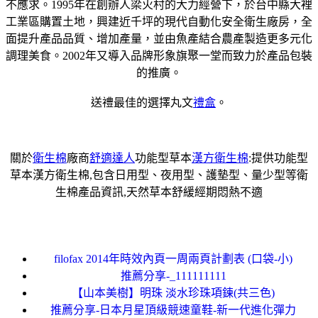
不應求。1995年在創辦人梁火村的大力經營下，於台中縣大裡
工業區購置土地，興建近千坪的現代自動化安全衛生廠房，全
面提升產品品質、增加產量，並由魚產結合農產製造更多元化
調理美食。2002年又導入品牌形象旗聚一堂而致力於產品包裝
的推廣。
送禮最佳的選擇丸文
禮盒
。
關於
衛生棉
廠商
舒適達人
功能型草本
漢方衛生棉
:提供功能型
草本漢方衛生棉,包含日用型、夜用型、護墊型、量少型等衛
生棉產品資訊,天然草本舒緩經期悶熱不適
filofax 2014年時效內頁一周兩頁計劃表 (口袋-小)
推薦分享-_111111111
【山本美樹】明珠 淡水珍珠項鍊(共三色)
推薦分享-日本月星頂級競速童鞋-新一代進化彈力