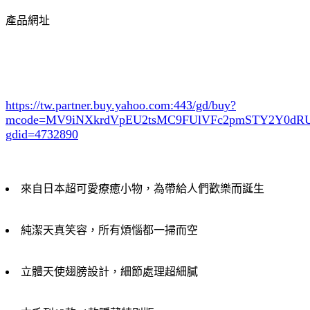
產品網址
https://tw.partner.buy.yahoo.com:443/gd/buy?
mcode=MV9iNXkrdVpEU2tsMC9FUlVFc2pmSTY2Y0d
gdid=4732890
來自日本超可愛療癒小物，為帶給人們歡樂而誕生
純潔天真笑容，所有煩惱都一掃而空
立體天使翅膀設計，細節處理超細膩