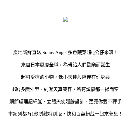
產地新鮮直送 Sonny Angel 多色蔬菜超Q公仔來囉！
來自日本風靡全球，為帶給人們歡樂而誕生
超可愛療癒小物，像小天使般陪伴在你身邊
超Q多變外型、純潔天真笑容，所有煩惱都一掃而空
細節處理超細膩，立體天使翅膀設計，更讓你愛不釋手
本系列都有1款隱藏特別版，快和百萬粉絲一起來蒐集！