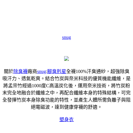
snug
關於
除臭襪
廠商
snug
:
腳臭剋星
全襪100%汗臭通紗，超強除臭
吸汗力、透氣乾爽。結合竹炭與奈米科技的優質機能纖維，是
將孟宗竹經過1000度C高溫炭化後，運用奈米技術，將竹炭粉
末完全地融合於纖維之中，再配合纖維本身的特殊結構，可完
全發揮竹炭本身除臭功能的特性，並產生人體所需負離子與阻
絕電磁波，達到健康穿襪的舒適。
塑身衣