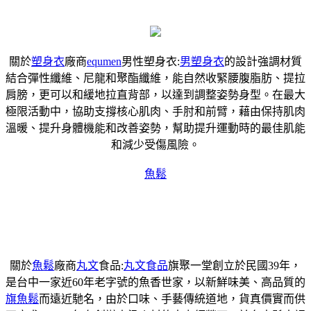
關於
塑身衣
廠商
equmen
男性塑身衣:
男塑身衣
的設計強調材質
結合彈性纖維、尼龍和聚酯纖維，能自然收緊腰腹脂肪、提拉
肩膀，更可以和緩地拉直背部，以達到調整姿勢身型。在最大
極限活動中，協助支撐核心肌肉、手肘和前臂，藉由保持肌肉
溫暖、提升身體機能和改善姿勢，幫助提升運動時的最佳肌能
和減少受傷風險。
魚鬆
關於
魚鬆
廠商
丸文
食品:
丸文食品
旗聚一堂創立於民國39年，
是台中一家近60年老字號的魚香世家，以新鮮味美、高品質的
旗魚鬆
而遠近馳名，由於口味、手藝傳統道地，貨真價實而供