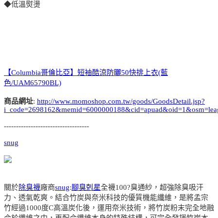
◆低溫熨燙
【Columbia哥倫比亞】短袖酷涼防曬50快排上衣(藍
色/UAM65790BL)
商品網址
:
http://www.momoshop.com.tw/goods/GoodsDetail.jsp?
i_code=2698162&memid=6000000188&cid=apuad&oid=1&osm=lea
-----------------------------------
snug
關於
除臭襪
廠商
snug
:
腳臭剋星
全襪100?臭通紗，超強除臭吸汗
力、透氣乾爽。結合竹炭與奈米科技的優質機能纖維，是將孟宗
竹經過1000度C高溫炭化後，運用奈米技術，將竹炭粉末完全地融
合於纖維之中，再配合纖維本身的特殊結構，可完全發揮竹炭本