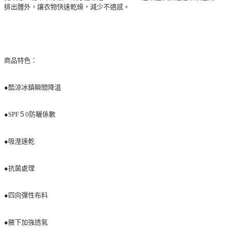
排出體外，讓衣物快速乾燥，減少不適感。
商品特色：
●酷涼冰鎮瞬間降溫
●SPF５0防曬係數
●吸溼速乾
●抗菌處理
●四向彈性布料
●腋下加強透氣