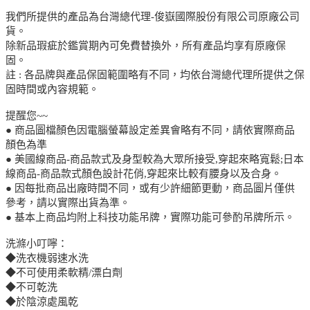
我們所提供的產品為台灣總代理-俊嶽國際股份有限公司原廠公司
貨。
除新品瑕疵於鑑賞期內可免費替換外，所有產品均享有原廠保
固。
註 : 各品牌與產品保固範圍略有不同，均依台灣總代理所提供之保
固時間或內容規範。
提醒您~~
● 商品圖檔顏色因電腦螢幕設定差異會略有不同，請依實際商品
顏色為準
● 美國線商品-商品款式及身型較為大眾所接受,穿起來略寬鬆;日本
線商品-商品款式顏色設計花俏,穿起來比較有腰身以及合身。
● 因每批商品出廠時間不同，或有少許細節更動，商品圖片僅供
參考，請以實際出貨為準。
● 基本上商品均附上科技功能吊牌，實際功能可參酌吊牌所示。
洗滌小叮嚀：
◆洗衣機弱速水洗
◆不可使用柔軟精/漂白劑
◆不可乾洗
◆於陰涼處風乾