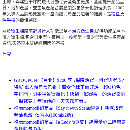
土地，興建近千坪的現代自動化安全衛生廠房，全面提升產品品
質、增加產量，並由魚產結合農產製造更多元化調理美食。2002
年又導入品牌形象旗聚一堂而致力於產品包裝的推廣。是
禮盒
及
伴手禮
的最佳選擇
關於
衛生棉
廠商
舒適達人
功能型草本
漢方衛生棉
:提供功能型草本
漢方衛生棉,包含日用型、夜用型、護墊型、量少型等衛生棉產品
資訊,天然草本舒緩經期悶熱不適
信貸
GROUPON-【台北】$200 享 ?探險活寶－阿寶與老皮?
特展 單人預售票乙張！備受全球正面好評，超Q角色一
字排開，劇中場景實體化！快到「猴賽雷」的活寶樂園
一探究竟！無須預約，天天都可看..-
推薦momo熱銷商品【Say it with Scents戀香】朝露玫瑰
精油乳液+淡香水(100mlx2瓶)
推薦momo熱銷商品【a Lady ’s真皮】魅麗愛心三隔層肩
背托特包(B組)