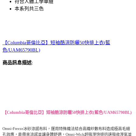
符合人體工學車縫
本系列共三色
【Columbia哥倫比亞】短袖酷涼防曬50快排上衣(藍
色/UAM65790BL)
商品訊息描述
:
【Columbia哥倫比亞】短袖酷涼防曬50快排上衣(藍色/UAM65790BL)
Omni-Freeze冰砂涼感布料，運用特殊織法結合高織紗數布料造成極高毛細
孔效應，能帶來涼感並讓身體舒適，Omni-Wick超吸溼快排迅速吸收溼氣並