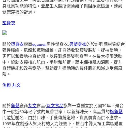
身除臭功能的特性，並產生人體所需負離子與阻絕電磁波，達到
健康穿襪的舒適。
塑身衣
關於
塑身衣
廠商
equmen
男性塑身衣:
男塑身衣
的設計強調材質結合
彈性纖維、尼龍和聚酯纖維，能自然收緊腰腹脂肪、提拉肩膀，
更可以和緩地拉直背部，以達到調整姿勢身型。在最大極限活動
中，協助支撐核心肌肉、手肘和前臂，藉由保持肌肉溫暖、提升
身體機能和改善姿勢，幫助提升運動時的最佳肌能和減少受傷風
險。
魚鬆
丸文
關於
魚鬆
廠商
丸文
食品:
丸文食品
旗聚一堂創立於民國39年，是台
中一家近60年老字號的魚香世家，以新鮮味美、高品質的
旗魚鬆
而遠近馳名，由於口味、手藝傳統道地，貨真價實而供不應求。
1995年在創辦人梁火村的大力經營下，於台中縣大裡工業區購置