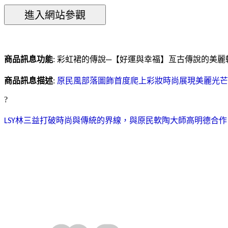
商品訊息功能
: 彩虹裙的傳說─【好運與幸福】亙古傳說的美
原民風部落圖飾首度爬上彩妝時尚
展現美麗光芒
商品訊息描述
:
?
林三益打破時尚與傳統的界線，與原民軟陶大師高明德合作
LSY