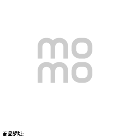
商品網址
: