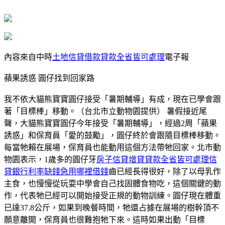
內容來自中時
土地信貸借款貸款全省皆可處理
電子報
蘋果誘惑 圓仔找到回家路
我不依大貓熊寶寶圓仔接受「暑期輔導」有成，現在已學會跟
著「目標棒」移動。（台北市立動物園提供） 暑假接近尾
聲，大貓熊寶寶圓仔今年接受「暑期輔導」，經過2周「蘋果
誘惑」和保育員「愛的鼓勵」，圓仔終於會跟隨目標棒移動。
每當牠賴在展場，保育員也能動用這個方法帶牠回家。北市動
物園表示，1歲多的圓仔牙
房子信貸增貸貸款全省皆可處理信
貸銀行利率缺錢急用哪裡借錢
齒已經長得很好，除了以母乳作
主食，也慢慢從玩耍中學會自己找固體食物吃，這個關鍵的動
作，代表牠已經可以開始接受正規的動物訓練。圓仔現在體重
已達37.8公斤，如果到晚餐時間，牠還占據在展場的樹幹頂不
願意離開，保育員也很難抱牠下來。這時如果出動「目標