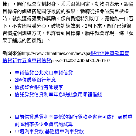
棒」，圓仔就會立刻起身、乖乖跟著回家。動物園表示，跟隨
目標棒的訓練搭配圓仔最愛的蘋果，牠聽從指令碰觸目標棒
時，就能獲得蘋果作獎勵。保育員還特別切丁，讓牠能一口吞
下，不會因咀嚼分心，破壞訓練效果。2周下來，圓仔已經很
習慣這個訓練方式，也許看到目標棒，腦中就會浮現一條「蘋
果丁鋪成的回家路」。
新聞來源http://www.chinatimes.com/newspa
銀行信用貸款車貸
信貸新竹五峰車貸信貸
pers/20140814000430-260107
車貸信貸台北文山車貸信貸
2順位房貸銀行年息
債務整合銀行有哪幾家
信託房貸信貸利率年息缺錢急用哪裡借錢
目前信貸房貸利率最低的銀行貸款全省皆可處理 頭前重
劃區利率多少免費諮詢試算
中壢汽車貸款 基隆機車汽車貸款