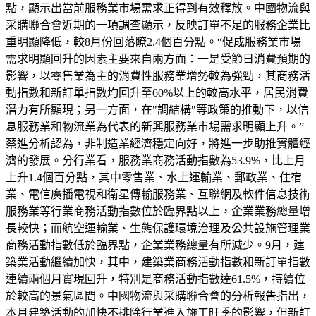
點，顯示出當前服務業市場需求正得到有效釋放。中國物流與
采購聯合會近期的一項調查顯示，反映訂單不足的服務企業比
重明顯降低，較8月份回落瞭2.4個百分點。“促成服務業市場
需求明顯回升的因素主要來自兩方面：一是受節日消費預期的
影響，以零售業為主的消費性服務業增勢較為強勁，其商務活
動指數和新訂單指數均回升至60%以上的較高水平，居民消費
潛力有所顯現；另一方面，在"調結構"等政策的推動下，以信
息服務業和物流業為代表的新興服務業市場需求明顯上升。”
蔡進分析認為，非制造業經濟穩定向好，將進一步助推實體經
濟的發展。分行業看，服務業商務活動指數為53.9%，比上月
上升1.4個百分點，其中零售業、水上運輸業、郵政業、住宿
業、電信廣播電視和衛星傳輸服務業、互聯網及軟件信息技術
服務業等行業商務活動指數位於臨界點以上，企業業務總量增
長較快；而航空運輸業、生態保護環境治理及公共設施管理業
商務活動指數低於臨界點，企業業務總量有所減少。9月，建
築業活動繼續加快，其中，建築業商務活動指數和新訂單指數
連續兩個月實現回升，特別是商務活動指數達61.5%，持續位
於較高的景氣區間。中國物流與采購聯合會的分析報告指出，
本月建築活動的加快不排除行業進入施工旺季的影響，但新訂