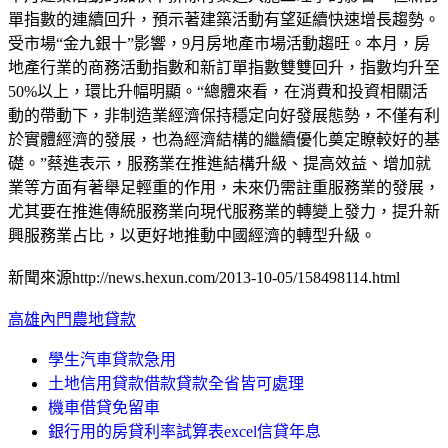
單指數的連續回升，預示著建築活動有望延續快速增長趨勢。
受市場“金九銀十”影響，9月房地產市場活動趨旺。本月，房
地產行業的商務活動指數和新訂單指數雙雙回升，指數均升至
50%以上，環比升幅明顯。“總體來看，在消費和投資相關活
動的帶動下，非制造業經濟保持穩定向好發展態勢，不僅有利
於實體經濟的發展，也為經濟結構的繼續優化奠定瞭較好的基
礎。”蔡進表示，服務業在推進結構升級、提高效益、增加就
業等方面有著舉足輕重的作用，未來仍需註重服務業的發展，
尤其要在推進傳統服務業向現代服務業的轉變上發力，提升新
興服務業占比，以更好地推動中國經濟的轉型升級。
新聞來源http://news.hexun.com/2013-10-05/158498114.html
高雄內門農地貸款
學生汽車貸款急用
土地信用貸款借款貸款全省皆可處理
機車借貸免留車
銀行用的房貸利率試算表excel信貸年息