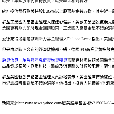
歐美工業國股市仍值得投資，歐美基金相對看好。
統計投信發行歐美持股比85％以上股票基金共39檔，其中近一周平
群益工業國入息基金經理人陳建彰強調，美歐工業國景氣能見
業國更有能力配發現金回饋股東，工業國入息基金是不錯的選
愛德蒙得洛希爾歐洲新力基金經理人Philippe Lecoq
但是由於歐洲公布的經濟數據都不錯，德國IFO商業景氣指數
房貸信貸一胎房貸年息借貸增貸轉貸
富蘭克林坦伯頓美國機會
高品質成長股，側重科技、醫療及消費耐久財類股配置，隨年
群益美國新創亮點基金經理人蔡詠裕表示，美國經濟持續復甦
市況震盪時相對是不錯的選擇。他指出，投資人迎接第4季消
新聞來源https://tw.news.yahoo.com/歐美股票基金-衝-215007408--fi