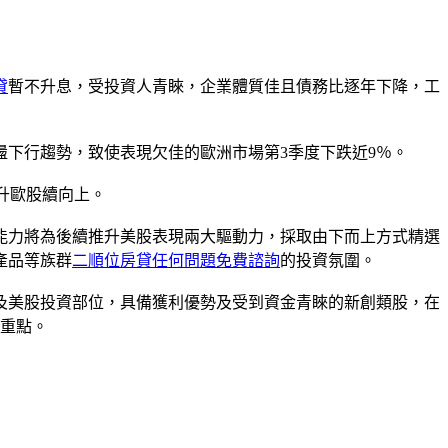
貸
暫不升息，受投資人青睞，企業體質佳且債務比逐年下降，工
顯震盪下行趨勢，致使表現欠佳的歐洲市場第3季度下跌近9％。
升歐股續向上。
能力將為後續推升美股表現兩大驅動力，採取由下而上方式精選
產品等族群
二順位房貸任何問題免費諮詢
的投資氛圍。
及美股投資部位，具備獲利優勢及受到資金青睞的新創類股，在
的重點。