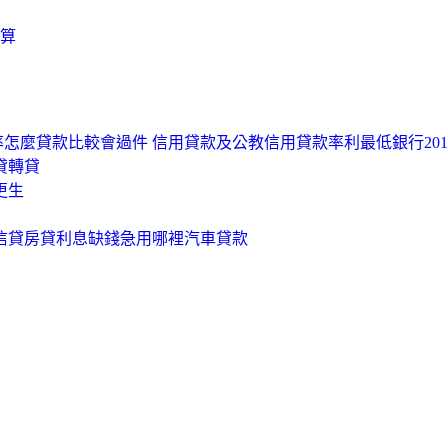
算
怎麼貸款比較會過件 信用貸款及公教信用貸款率利最低銀行201
貸轉貸
更生
間信貸房貸利息缺錢急用哪裡汽車貸款