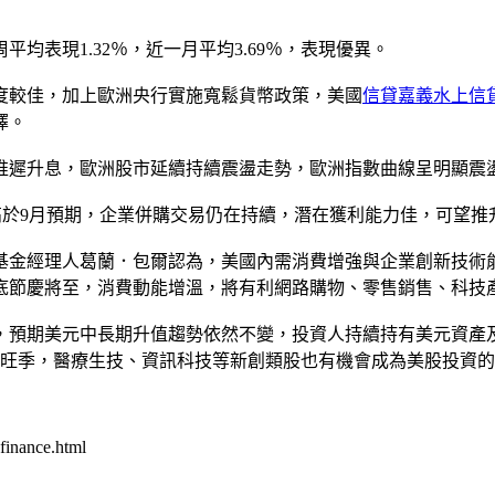
均表現1.32％，近一月平均3.69％，表現優異。
度較佳，加上歐洲央行實施寬鬆貨幣政策，美國
信貸嘉義水上信
擇。
指出，美國推遲升息，歐洲股市延續持續震盪走勢，歐洲指數曲線呈明
高於9月預期，企業併購交易仍在持續，潛在獲利能力佳，可望推
基金經理人葛蘭．包爾認為，美國內需消費增強與企業創新技術
底節慶將至，消費動能增溫，將有利網路購物、零售銷售、科技
，預期美元中長期升值趨勢依然不變，投資人持續持有美元資產
費旺季，醫療生技、資訊科技等新創類股也有機會成為美股投資
nance.html