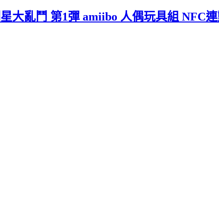
星大亂鬥 第1彈 amiibo 人偶玩具組 NF