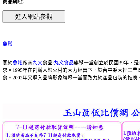
商品網址
:
魚鬆
關於
魚鬆
廠商
丸文
食品:
丸文食品
旗聚一堂創立於民國39年，
求。1995年在創辦人梁火村的大力經營下，於台中縣大裡工
食。2002年又導入品牌形象旗聚一堂而致力於產品包裝的推