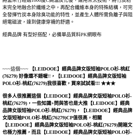
將孟宗竹經過1000度C高溫炭化後，運用奈米技術，將竹炭粉
末完全地融合於纖維之中，再配合纖維本身的特殊結構，可完
全發揮竹炭本身除臭功能的特性，並產生人體所需負離子與阻
絕電磁波，達到健康穿襪的舒適。
經典品牌 有型好搭配，必備單品質料PK網眼布
~~~這個~~~
【LEIDOOE】經典品牌女版短袖POLO衫-桃紅
(76279)
好像還不錯喔
!!
，
【LEIDOOE】經典品牌女版短袖
POLO衫-桃紅(76279)
我很喜歡，買來試試看!!! ★★★
很多人很推薦這個【LEIDOOE】經典品牌女版短袖POLO衫-
桃紅(76279)，一些知識+問與答也是大推【LEIDOOE】經典
品牌女版短袖POLO衫-桃紅(76279)，【LEIDOOE】經典品牌
女版短袖POLO衫-桃紅(76279)CP值很高，相關
【LEIDOOE】經典品牌女版短袖POLO衫-桃紅(76279)開箱文
也極力推薦，而且【LEIDOOE】經典品牌女版短袖POLO衫-