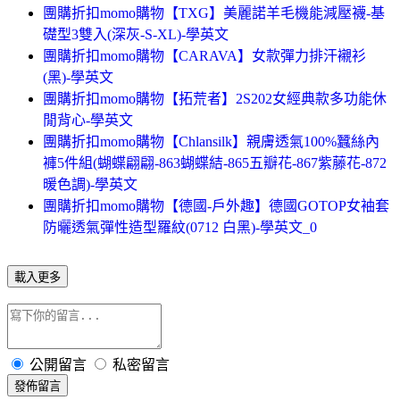
團購折扣momo購物【TXG】美麗諾羊毛機能減壓襪-基
礎型3雙入(深灰-S-XL)-學英文
團購折扣momo購物【CARAVA】女款彈力排汗襯衫
(黑)-學英文
團購折扣momo購物【拓荒者】2S202女經典款多功能休
閒背心-學英文
團購折扣momo購物【Chlansilk】親膚透氣100%蠶絲內
褲5件組(蝴蝶翩翩-863蝴蝶結-865五瓣花-867紫藤花-872
暖色調)-學英文
團購折扣momo購物【德國-戶外趣】德國GOTOP女袖套
防曬透氣彈性造型羅紋(0712 白黑)-學英文_0
載入更多
公開留言
私密留言
發佈留言