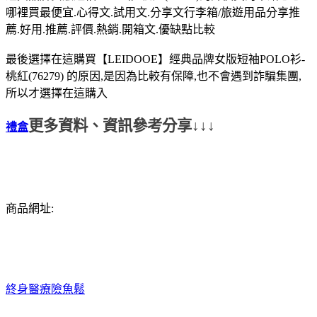
哪裡買最便宜.心得文.試用文.分享文行李箱/旅遊用品分享推
薦.好用.推薦.評價.熱銷.開箱文.優缺點比較
最後選擇在這購買【LEIDOOE】經典品牌女版短袖POLO衫-
桃紅(76279) 的原因,是因為比較有保障,也不會遇到詐騙集團,
所以才選擇在這購入
更多資料、資訊參考分享↓↓↓
禮盒
商品網址:
終身醫療險
魚鬆