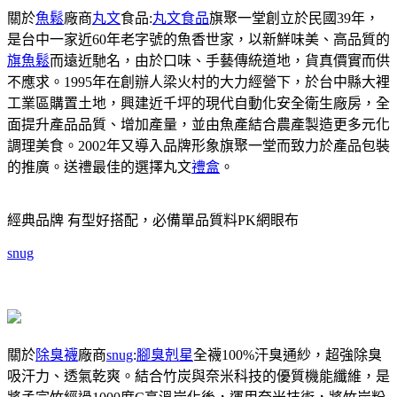
關於
魚鬆
廠商
丸文
食品:
丸文食品
旗聚一堂創立於民國39年，
是台中一家近60年老字號的魚香世家，以新鮮味美、高品質的
旗魚鬆
而遠近馳名，由於口味、手藝傳統道地，貨真價實而供
不應求。1995年在創辦人梁火村的大力經營下，於台中縣大裡
工業區購置土地，興建近千坪的現代自動化安全衛生廠房，全
面提升產品品質、增加產量，並由魚產結合農產製造更多元化
調理美食。2002年又導入品牌形象旗聚一堂而致力於產品包裝
的推廣。送禮最佳的選擇丸文
禮盒
。
經典品牌 有型好搭配，必備單品質料PK網眼布
snug
關於
除臭襪
廠商
snug
:
腳臭剋星
全襪100%汗臭通紗，超強除臭
吸汗力、透氣乾爽。結合竹炭與奈米科技的優質機能纖維，是