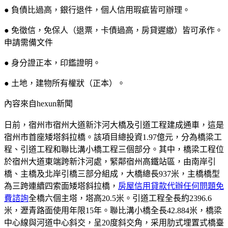
● 負債比過高，銀行退件，個人信用瑕疵皆可辦理。
● 免徵信，免保人（退票，卡債過高，房貸遲繳）皆可承作。
申請需備文件
● 身分證正本，印鑑證明。
● 土地，建物所有權狀（正本）。
內容來自hexun新聞
日前，宿州市宿州大道新汴河大橋及引道工程建成通車，這是
宿州市首座矮塔斜拉橋。該項目總投資1.97億元，分為橋梁工
程、引道工程和聯比溝小橋工程三個部分。其中，橋梁工程位
於宿州大道東端跨新汴河處，緊鄰宿州高鐵站區，由南岸引
橋、主橋及北岸引橋三部分組成，大橋總長937米，主橋橋型
為三跨連續四索面矮塔斜拉橋，
房屋信用貸款代辦任何問題免
費諮詢
全橋六個主塔，塔高20.5米。引道工程全長約2396.6
米，瀝青路面使用年限15年。聯比溝小橋全長42.884米，橋梁
中心線與河道中心斜交，呈20度斜交角，采用肋式埋置式橋臺